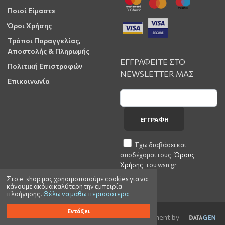
Ποιοί Είμαστε
Όροι Χρήσης
Τρόποι Παραγγελίας,
Αποστολής & Πληρωμής
ΕΓΓΡΑΦΕΙΤΕ ΣΤΟ
Πολιτική Επιστροφών
NEWSLETTER ΜΑΣ
Επικοινωνία
ΕΓΓΡΑΦΉ
Έχω διαβάσει και
αποδέχομαι τους
Όρους
Χρήσης
του wsn.gr
Στο e-shop μας χρησιμοποιούμε cookies για να
κάνουμε ακόμα καλύτερη την εμπειρία
πλοήγησης.
Θέλω να μάθω περισσότερα
Εντάξει
©2023 wsn.gr All rights reserved | Web Development by