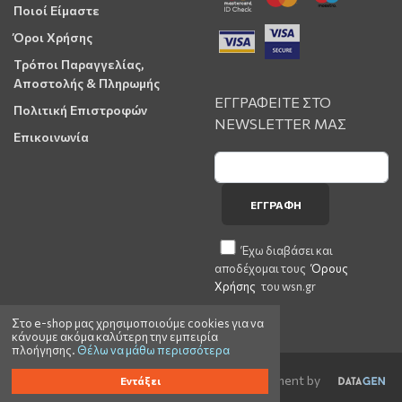
Ποιοί Είμαστε
Όροι Χρήσης
Τρόποι Παραγγελίας,
Αποστολής & Πληρωμής
ΕΓΓΡΑΦΕΙΤΕ ΣΤΟ
Πολιτική Επιστροφών
NEWSLETTER ΜΑΣ
Επικοινωνία
ΕΓΓΡΑΦΉ
Έχω διαβάσει και
αποδέχομαι τους
Όρους
Χρήσης
του wsn.gr
Στο e-shop μας χρησιμοποιούμε cookies για να
κάνουμε ακόμα καλύτερη την εμπειρία
πλοήγησης.
Θέλω να μάθω περισσότερα
©2023 wsn.gr All rights reserved | Web Development by
Εντάξει