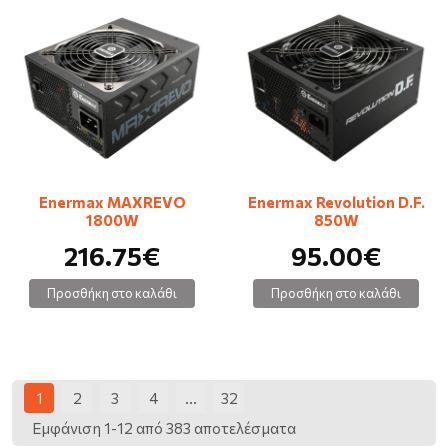
Enermax MAXREVO
Enermax Revolution D.F.
1800W
850W
216.75€
95.00€
Προσθήκη στο καλάθι
Προσθήκη στο καλάθι
1
2
3
4
...
32
Εμφάνιση 1-12 από 383 αποτελέσματα