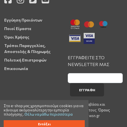
Εγγύηση Προιόντων
Ποιοί Είμαστε
Όροι Χρήσης
Τρόποι Παραγγελίας,
Αποστολής & Πληρωμής
ΕΓΓΡΑΦΕΙΤΕ ΣΤΟ
Πολιτική Επιστροφών
NEWSLETTER ΜΑΣ
Επικοινωνία
ΕΓΓΡΑΦΉ
Έχω διαβάσει και
Στο e-shop μας χρησιμοποιούμε cookies για να
κάνουμε ακόμα καλύτερη την εμπειρία
αποδέχομαι τους
Όρους
πλοήγησης.
Θέλω να μάθω περισσότερα
Χρήσης
του wsn.gr
Εντάξει