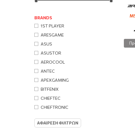
M
BRANDS
1ST PLAYER
ARESGAME
Πρ
ASUS
ASUSTOR
AEROCOOL
ANTEC
APEXGAMING
BITFENIX
CHIEFTEC
CHIEFTRONIC
COOLBOX
ΑΦΑΙΡΕΣΗ ΦΙΛΤΡΩΝ
COOLER MASTER
CORSAIR