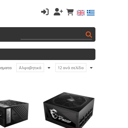
έσματα
Αλφαβητικά
12 ανά σελίδα