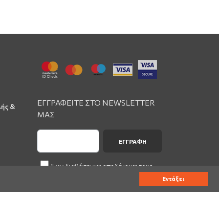
ΕΓΓΡΑΦΕΙΤΕ ΣΤΟ NEWSLETTER
λής &
ΜΑΣ
ΕΓΓΡΑΦΉ
Έχω διαβάσει και αποδέχομαι τους
Όρους Χρήσης
του wsn.gr
Εντάξει