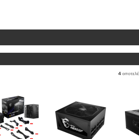
4
αποτελ