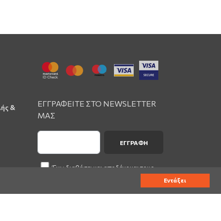
ΕΓΓΡΑΦΕΙΤΕ ΣΤΟ NEWSLETTER
λής &
ΜΑΣ
ΕΓΓΡΑΦΉ
Έχω διαβάσει και αποδέχομαι τους
Όρους Χρήσης
του wsn.gr
Εντάξει