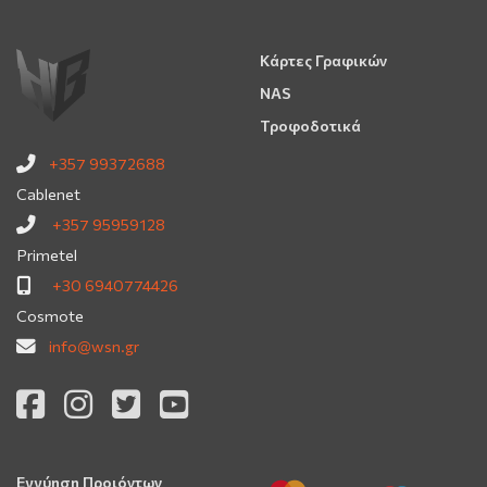
Κάρτες Γραφικών
NAS
Τροφοδοτικά
+357 99372688
Cablenet
+357 95959128
Primetel
+30 6940774426
Cosmote
info@wsn.gr
Εγγύηση Προιόντων