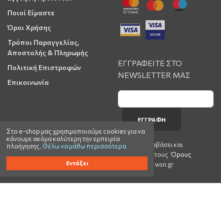
Ποιοί Είμαστε
Όροι Χρήσης
Τρόποι Παραγγελίας,
Αποστολής & Πληρωμής
ΕΓΓΡΑΦΕΙΤΕ ΣΤΟ
Πολιτική Επιστροφών
NEWSLETTER ΜΑΣ
Επικοινωνία
ΕΓΓΡΑΦΉ
Στο e-shop μας χρησιμοποιούμε cookies για να
κάνουμε ακόμα καλύτερη την εμπειρία
Έχω διαβάσει και
πλοήγησης.
Θέλω να μάθω περισσότερα
αποδέχομαι τους
Όρους
Εντάξει
Χρήσης
του wsn.gr
©2023 wsn.gr All rights reserved | Web Development by