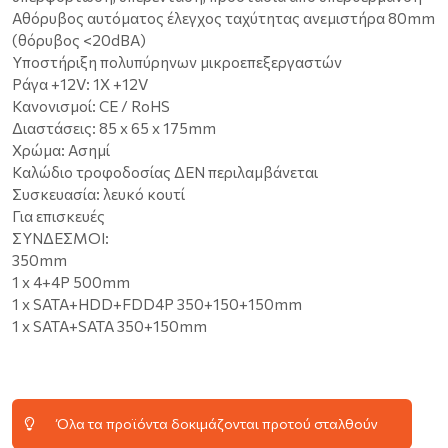
Αθόρυβος αυτόματος έλεγχος ταχύτητας ανεμιστήρα 80mm
(θόρυβος <20dBA)
Υποστήριξη πολυπύρηνων μικροεπεξεργαστών
Ράγα +12V: 1X +12V
Κανονισμοί: CE / RoHS
Διαστάσεις: 85 x 65 x 175mm
Χρώμα: Ασημί
Καλώδιο τροφοδοσίας ΔΕΝ περιλαμβάνεται
Συσκευασία: λευκό κουτί
Για επισκευές
ΣΥΝΔΕΣΜΟΙ:
350mm
1 x 4+4P 500mm
1 x SATA+HDD+FDD4P 350+150+150mm
1 x SATA+SATA 350+150mm
Όλα τα προϊόντα δοκιμάζονται προτού σταλθούν