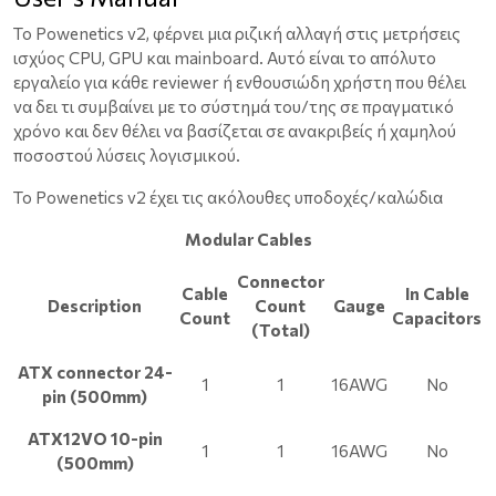
Το Powenetics v2, φέρνει μια ριζική αλλαγή στις μετρήσεις
ισχύος CPU, GPU και mainboard. Αυτό είναι το απόλυτο
εργαλείο για κάθε reviewer ή ενθουσιώδη χρήστη που θέλει
να δει τι συμβαίνει με το σύστημά του/της σε πραγματικό
χρόνο και δεν θέλει να βασίζεται σε ανακριβείς ή χαμηλού
ποσοστού λύσεις λογισμικού.
Το Powenetics v2 έχει τις ακόλουθες υποδοχές/καλώδια
Modular Cables
Connector
Cable
In Cable
Description
Count
Gauge
Count
Capacitors
(Total)
ATX connector 24-
1
1
16AWG
No
pin (500mm)
ATX12VO 10-pin
1
1
16AWG
No
(500mm)