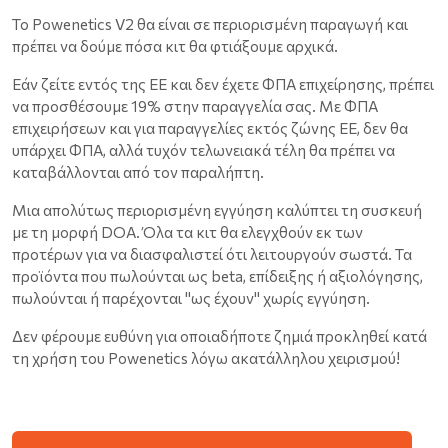
Το Powenetics V2 θα είναι σε περιορισμένη παραγωγή και
πρέπει να δούμε πόσα κιτ θα φτιάξουμε αρχικά.
Εάν ζείτε εντός της ΕΕ και δεν έχετε ΦΠΑ επιχείρησης, πρέπει
να προσθέσουμε 19% στην παραγγελία σας. Με ΦΠΑ
επιχειρήσεων και για παραγγελίες εκτός ζώνης ΕΕ, δεν θα
υπάρχει ΦΠΑ, αλλά τυχόν τελωνειακά τέλη θα πρέπει να
καταβάλλονται από τον παραλήπτη.
Μια απολύτως περιορισμένη εγγύηση καλύπτει τη συσκευή
με τη μορφή DOA. Όλα τα κιτ θα ελεγχθούν εκ των
προτέρων για να διασφαλιστεί ότι λειτουργούν σωστά. Τα
προϊόντα που πωλούνται ως beta, επίδειξης ή αξιολόγησης,
πωλούνται ή παρέχονται "ως έχουν" χωρίς εγγύηση.
Δεν φέρουμε ευθύνη για οποιαδήποτε ζημιά προκληθεί κατά
τη χρήση του Powenetics λόγω ακατάλληλου χειρισμού!