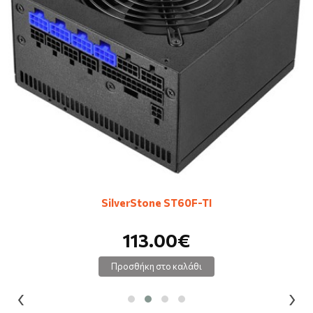
SilverStone ST60F-TI
113.00€
Προσθήκη στο καλάθι
‹
›