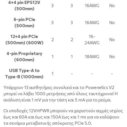
4+4 pin EPS12V
3
3
16AWG
No
(500mm)
6-pin PCIe
3
3
16AWG
No
(500mm)
12+4 pin PCIe
16-
2
2
No
(500mm) (600W)
24AWG
4-pin Proprietary
1
1
18AWG
No
(600mm)
USB Type-A to
1
-
-
-
Type-B (1000mm)
Υπάρχουν 13 αισθητήρες συνολικά και το Powenetics V2
μπορεί να λάβει 1000 μετρήσεις από όλους ταυτόχρονα! Η
ανάλυση είναι 1 mV για την τάση και 5 mA για το ρεύμα.
Οι υποδοχές 12VHPWR μπορούν να χειριστούν αιχμές ισχύος
έως και 60A και έως και 150A έως και 1 ms για να καλύψουν
τα σενάρια μεταβατικής απόκρισης PCIe 5.0.