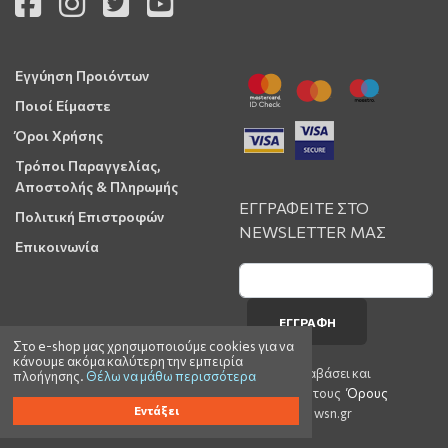
Εγγύηση Προιόντων
Ποιοί Είμαστε
Όροι Χρήσης
Τρόποι Παραγγελίας,
Αποστολής & Πληρωμής
ΕΓΓΡΑΦΕΙΤΕ ΣΤΟ
Πολιτική Επιστροφών
NEWSLETTER ΜΑΣ
Επικοινωνία
ΕΓΓΡΑΦΉ
Στο e-shop μας χρησιμοποιούμε cookies για να
κάνουμε ακόμα καλύτερη την εμπειρία
Έχω διαβάσει και
πλοήγησης.
Θέλω να μάθω περισσότερα
αποδέχομαι τους
Όρους
Εντάξει
Χρήσης
του wsn.gr