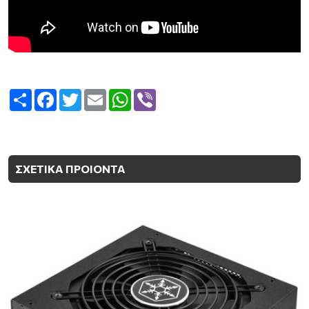
Share
Facebook
Twitter
Email
WhatsApp
Viber
ΣΧΕΤΙΚΑ ΠΡΟΙΟΝΤΑ