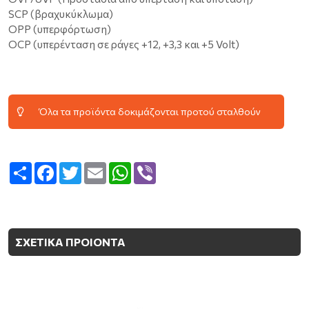
SCP (βραχυκύκλωμα)
OPP (υπερφόρτωση)
OCP (υπερένταση σε ράγες +12, +3,3 και +5 Volt)
Όλα τα προϊόντα δοκιμάζονται προτού σταλθούν
Share
Facebook
Twitter
Email
WhatsApp
Viber
ΣΧΕΤΙΚΑ ΠΡΟΙΟΝΤΑ