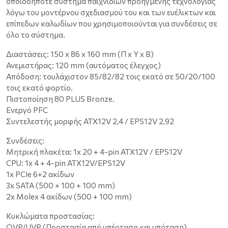
οποιοδήποτε σύστημα παιχνιδιών προηγμένης τεχνολογίας
λόγω του μοντέρνου σχεδιασμού του και των ευέλικτων και
επίπεδων καλωδίων που χρησιμοποιούνται για συνδέσεις σε
όλο το σύστημα.
Διαστάσεις: 150 x 86 x 160 mm (Π x Υ x Β)
Ανεμιστήρας: 120 mm (αυτόματος έλεγχος)
Απόδοση: τουλάχιστον 85/82/82 τοις εκατό σε 50/20/100
τοις εκατό φορτίο.
Πιστοποίηση 80 PLUS Bronze.
Ενεργό PFC
Συντελεστής μορφής ATX12V 2,4 / EPS12V 2,92
Συνδέσεις:
Μητρική πλακέτα: 1x 20 + 4-pin ATX12V / EPS12V
CPU: 1x 4 + 4-pin ATX12V/EPS12V
1x PCIe 6+2 ακίδων
3x SATA (500 + 100 + 100 mm)
2x Molex 4 ακίδων (500 + 100 mm)
Κυκλώματα προστασίας:
OVP/UVP (Προστασία από υπέρταση και υπόταση)