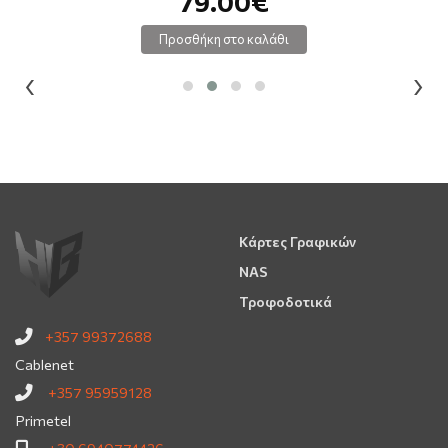
79.00€
Προσθήκη στο καλάθι
‹
›
Κάρτες Γραφικών
NAS
Τροφοδοτικά
+357 99372688
Cablenet
+357 95959128
Primetel