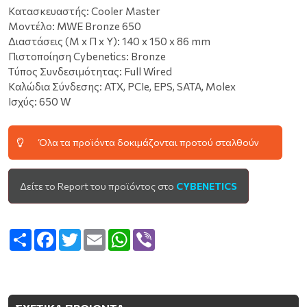
Kατασκευαστής: Cooler Master
Mοντέλο: MWE Bronze 650
Διαστάσεις (Μ x Π x Υ): 140 x 150 x 86 mm
Πιστοποίηση Cybenetics: Bronze
Tύπος Συνδεσιμότητας: Full Wired
Kαλώδια Σύνδεσης: ATX, PCIe, EPS, SATA, Molex
Ισχύς: 650 W
Όλα τα προϊόντα δοκιμάζονται προτού σταλθούν
Δείτε το Report του προϊόντος στο
CYBENETICS
Share
Facebook
Twitter
Email
WhatsApp
Viber