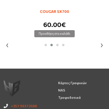
COUGAR SX700
60.00€
Προσθήκη στο καλάθι
‹
›
Κάρτες Γραφικών
NAS
Τροφοδοτικά
+357 99372688